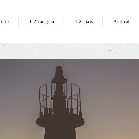
nício
1.2 imagem
1.2 mais
Autoral