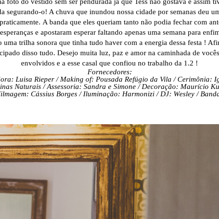
uma foto do vestido sem ser pendurada já que Tess não gostava e assim t
da segurando-o
! A chuva que inundou nossa cidade por semanas deu um
 praticamente.
A banda que eles queriam tanto não podia fechar com ant
speranças e apostaram esperar faltando apenas uma semana para enfim 
 uma trilha sonora que tinha tudo haver com a energia dessa festa ! Af
ticipado disso tudo. Desejo muita luz, paz e amor na caminhada de você
envolvidos e a esse casal que confiou no trabalho da 1.2 !
Fornecedores:
ora: Luisa Rieper /
Making of: Pousada Refúgio da Vila /
Cerimônia: Ig
inas Naturais /
Assessoria: Sandra e Simone /
Decoração: Maurício Ku
ilmagem: Cássius Borges /
Iluminação: Harmonizi /
DJ: Wesley /
Banda: