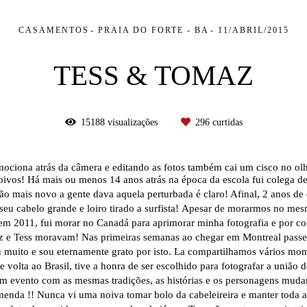
CASAMENTOS
PRAIA DO FORTE - BA
11/ABRIL/2015
TESS & TOMAZ
15188
visualizações
296
curtidas
ociona atrás da câmera e editando as fotos também cai um cisco no olh
oivos!
Há mais ou menos 14 anos atrás na época da escola fui colega de
ão mais novo a gente dava aquela perturbada é claro! Afinal, 2 anos de d
u cabelo grande e loiro tirado a surfista!
Apesar de morarmos no mesm
em 2011, fui morar no Canadá para aprimorar minha fotografia e por co
e Tess moravam! Nas primeiras semanas ao chegar em Montreal passei
 muito e sou eternamente grato por isto. La compartilhamos vários mo
 volta ao Brasil, tive a honra de ser escolhido para fotografar a união d
um evento com as mesmas tradições, as histórias e os personagens muda
nda !! Nunca vi uma noiva tomar bolo da cabeleireira e manter toda a 