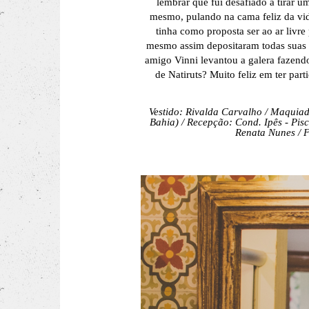
lembrar que fui desafiado a tirar 
mesmo, pulando na cama feliz da vi
tinha como proposta ser ao ar livre
mesmo assim depositaram todas suas e
amigo Vinni levantou a galera fazendo
de Natiruts? Muito feliz em ter par
Vestido: Rivalda Carvalho / Maquiad
Bahia) /
Recepção: Cond. Ipês - Pisc
Renata Nunes /
F