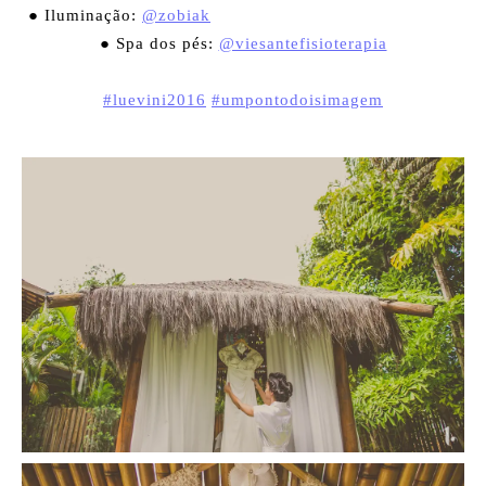
● Iluminação:
@zobiak
⠀⠀⠀⠀⠀⠀⠀⠀⠀⠀⠀⠀⠀⠀⠀⠀⠀⠀⠀
● Spa dos pés:
@viesantefisioterapia
⠀⠀⠀⠀⠀⠀⠀⠀⠀⠀⠀⠀⠀⠀⠀⠀⠀⠀⠀⠀⠀⠀⠀⠀⠀⠀⠀⠀
#luevini2016
#umpontodoisimagem