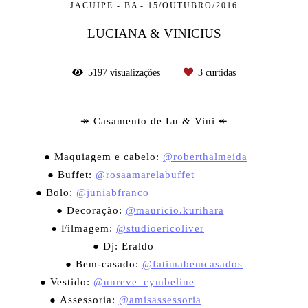
JACUIPE - BA
15/OUTUBRO/2016
LUCIANA & VINICIUS
5197
visualizações
3
curtidas
↠ Casamento de Lu & Vini ↞
⠀⠀⠀⠀⠀⠀⠀⠀⠀ ⠀⠀⠀⠀⠀⠀⠀⠀⠀⠀⠀⠀⠀⠀⠀⠀⠀⠀⠀⠀⠀⠀⠀⠀
● Maquiagem e cabelo:
@roberthalmeida
⠀⠀
● Buffet:
@rosaamarelabuffet
⠀⠀⠀⠀⠀⠀⠀⠀
● Bolo:
@juniabfranco
⠀⠀⠀⠀⠀⠀⠀⠀⠀⠀⠀⠀⠀⠀⠀
● Decoração:
@mauricio.kurihara
⠀⠀⠀
● Filmagem:
@studioericoliver
⠀⠀⠀⠀⠀⠀
● Dj: Eraldo ⠀⠀⠀⠀⠀⠀⠀
● Bem-casado:
@fatimabemcasados
● Vestido:
@unreve_cymbeline
⠀⠀⠀⠀⠀⠀⠀⠀⠀
● Assessoria:
@amisassessoria
⠀⠀⠀⠀⠀⠀⠀