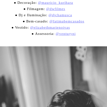
● Decoração:
@mauricio_kurihara
⠀⠀⠀⠀⠀⠀⠀
● Filmagem:
@dwfilmes
⠀⠀⠀⠀⠀⠀
● Dj e Iluminação:
@djchamusca
⠀⠀⠀⠀⠀⠀⠀
● Bem-casado:
@fatimabemcasados
● Vestido:
@elizabethmarienoivas
⠀⠀⠀⠀⠀⠀⠀⠀⠀
● Assessoria:
@venturyni