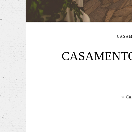
CASA
CASAMENTO 
↠ Cas