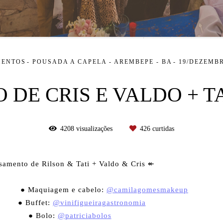
MENTOS
POUSADA A CAPELA - AREMBEPE - BA
19/DEZEMBR
DE CRIS E VALDO + TA
4208
visualizações
426
curtidas
amento de Rilson & Tati + Valdo & Cris ↞ ⠀
⠀⠀⠀⠀⠀⠀⠀⠀ ⠀
⠀⠀⠀⠀⠀⠀⠀⠀⠀⠀⠀⠀⠀⠀⠀⠀⠀⠀⠀
● Maquiagem e cabelo:
@camilagomesmakeup
⠀⠀
● Buffet:
@vinifigueiragastronomia
⠀⠀⠀⠀⠀⠀⠀⠀⠀⠀
● Bolo:
@patriciabolos
⠀⠀⠀⠀⠀⠀⠀⠀⠀⠀⠀⠀⠀⠀