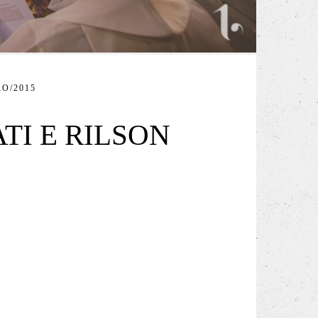
O/2015
TI E RILSON
⠀⠀⠀⠀