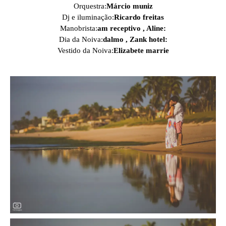
Orquestra:
Márcio muniz
Dj e iluminação:
Ricardo freitas
Manobrista:
am receptivo , Aline:
Dia da Noiva:
dalmo , Zank hotel:
Vestido da Noiva:
Elizabete marrie